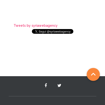
Tweets by syriawebagency
