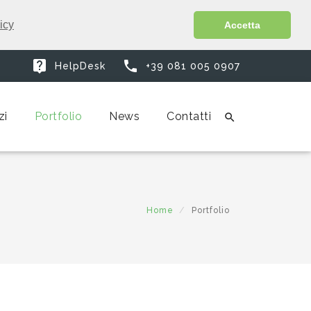
icy
Accetta


HelpDesk
+39 081 005 0907
zi
Portfolio
News
Contatti

Home
Portfolio